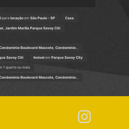
l
para
locação
em
São Paulo - SP
Casa
er, Jardim Marília Parque Savoy Citi
 Condomínio Boulevard Mascote, Condomínio
...
que Savoy Citi
Imóvel
em
Parque Savoy City
 1 quarto ou mais
 Condomínio Boulevard Mascote, Condomínio
...