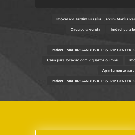
Imóvel
em
Jardim Brasília, Jardim Marília Pa
Casa
para
venda
Imóvel
para
l
Imóvel
-
MIX ARICANDUVA 1 - STRIP CENTER, Ce
Casa
para
locação
com 2 quartos ou mais
Im
Apartamento
par
Imóvel
-
MIX ARICANDUVA 1 - STRIP CENTER, Ce