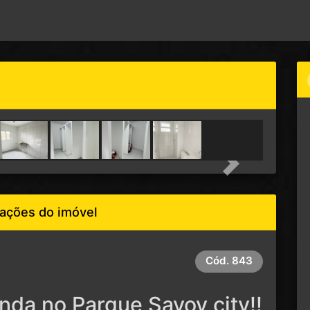
Next
ações do imóvel
Cód.
843
da no Parque Savoy city!!