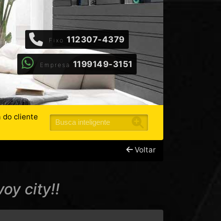
112307-4379
Fixo
1199149-3151
Empresa
 do cliente
Voltar
y city!!