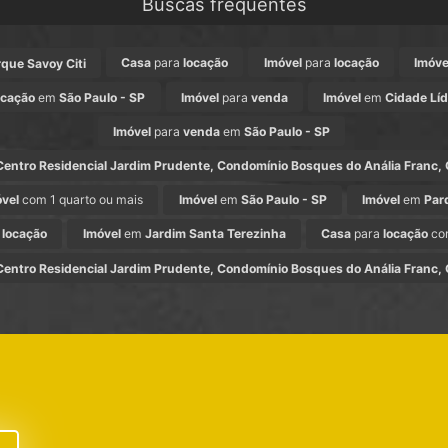
Buscas frequentes
Casa
para
locação
Imóvel
para
locação
Imóve
rque Savoy Citi
ocação
em
São Paulo - SP
Imóvel
para
venda
Imóvel
em
Cidade Líd
Imóvel
para
venda
em
São Paulo - SP
ntro Residencial Jardim Prudente, Condomínio Bosques do Anália Franc,
óvel
com 1 quarto ou mais
Imóvel
em
São Paulo - SP
Imóvel
em
Par
a
locação
Imóvel
em
Jardim Santa Terezinha
Casa
para
locação
com
ntro Residencial Jardim Prudente, Condomínio Bosques do Anália Franc,