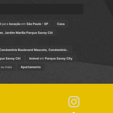
l
para
locação
em
São Paulo - SP
Casa
er, Jardim Marília Parque Savoy Citi
 Condomínio Boulevard Mascote, Condomínio
...
que Savoy Citi
Imóvel
em
Parque Savoy City
 ou mais
Apartamento