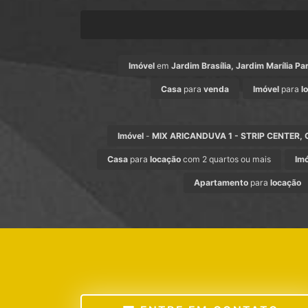
Imóvel
em
Jardim Brasília, Jardim Marília Pa
Casa
para
venda
Imóvel
para
l
Imóvel
-
MIX ARICANDUVA 1 - STRIP CENTER, Ce
Casa
para
locação
com 2 quartos ou mais
Im
Apartamento
para
locação