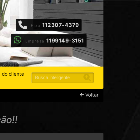
112307-4379
Fixo
1199149-3151
Empresa
 do cliente
Voltar
ão!!