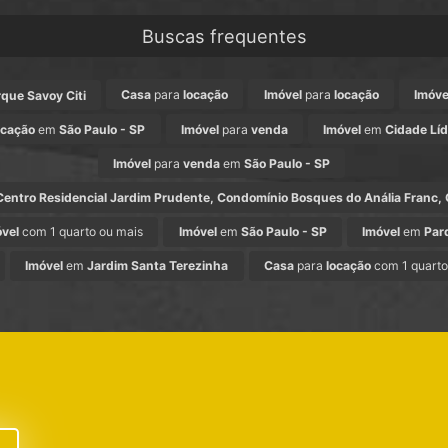
Buscas frequentes
Casa
para
locação
Imóvel
para
locação
Imóve
rque Savoy Citi
ocação
em
São Paulo - SP
Imóvel
para
venda
Imóvel
em
Cidade Líd
Imóvel
para
venda
em
São Paulo - SP
ntro Residencial Jardim Prudente, Condomínio Bosques do Anália Franc,
óvel
com 1 quarto ou mais
Imóvel
em
São Paulo - SP
Imóvel
em
Par
Imóvel
em
Jardim Santa Terezinha
Casa
para
locação
com 1 quarto