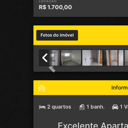
LOCAÇÃO
R$
1.700,00
Fotos do imóvel
Previous
Inform
2 quartos
1 banh.
1 
Excelente Apart