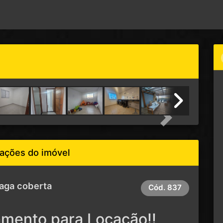
Next
ações do imóvel
Vaga coberta
Cód.
837
amento para Locação!!