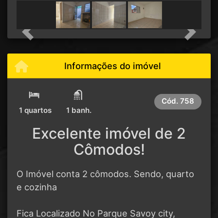
Previous
Next
Informações do imóvel
Cód.
758
1 quartos
1 banh.
Excelente imóvel de 2
Cômodos!
O Imóvel conta 2 cômodos. Sendo, quarto
e cozinha
Fica Localizado No Parque Savoy city,