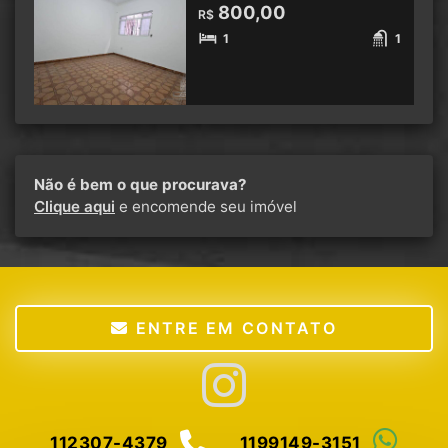
800,00
R$
1
1
Não é bem o que procurava?
Clique aqui
e encomende seu imóvel
ENTRE EM CONTATO
112307-4379
1199149-3151